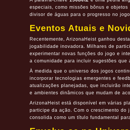
especiais, como missões bônus e objetos 
divisor de águas para o progresso no jogo
Eventos Atuais e Nov
Recentemente, ArizonaHeist ganhou desta
jogabilidade inovadora. Milhares de part
experimentar novas funções do jogo e int
a comunidade para incluir sugestões que 
À medida que o universo dos jogos contin
incorporar tecnologias emergentes e feed
atualizações planejadas, que incluirão int
e ambientes dinâmicos que mudam de aco
ArizonaHeist está disponível em várias p
participe da ação. Com o crescimento do j
consolida como um título fundamental para