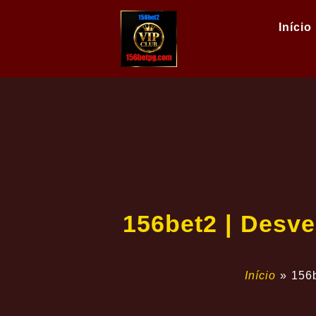
Início
156bet2 | Desv
Início
»
156b