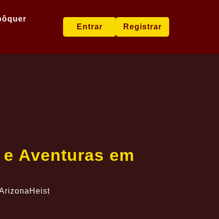
pôquer
Entrar
Registrar
 e Aventuras em
ArizonaHeist