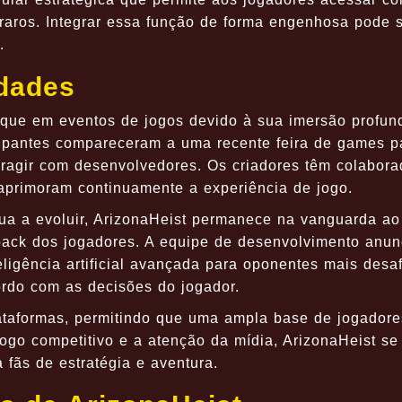
raros. Integrar essa função de forma engenhosa pode 
.
idades
que em eventos de jogos devido à sua imersão profun
icipantes compareceram a uma recente feira de games p
eragir com desenvolvedores. Os criadores têm colabor
aprimoram continuamente a experiência de jogo.
ua a evoluir, ArizonaHeist permanece na vanguarda ao
back dos jogadores. A equipe de desenvolvimento anun
eligência artificial avançada para oponentes mais desa
rdo com as decisões do jogador.
lataformas, permitindo que uma ampla base de jogadore
ogo competitivo e a atenção da mídia, ArizonaHeist se
 fãs de estratégia e aventura.