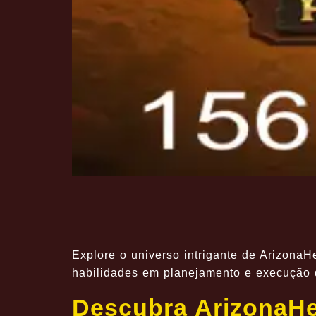
Explore o universo intrigante de ArizonaHe
habilidades em planejamento e execução 
Descubra ArizonaHe