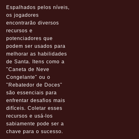
Espalhados pelos níveis,
os jogadores
encontrarão diversos
recursos e
potenciadores que
podem ser usados para
melhorar as habilidades
de Santa. Itens como a
"Caneta de Neve
Congelante" ou o
"Rebatedor de Doces"
são essenciais para
enfrentar desafios mais
difíceis. Coletar esses
recursos e usá-los
sabiamente pode ser a
chave para o sucesso.