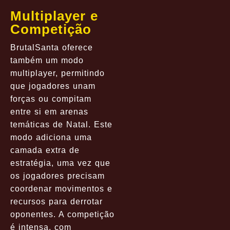
Multiplayer e
Competição
BrutalSanta oferece
também um modo
multiplayer, permitindo
que jogadores unam
forças ou compitam
entre si em arenas
temáticas de Natal. Este
modo adiciona uma
camada extra de
estratégia, uma vez que
os jogadores precisam
coordenar movimentos e
recursos para derrotar
oponentes. A competição
é intensa, com