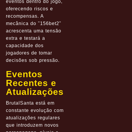
eventos dentro do jogo,
oferecendo riscos e
recompensas. A
mecânica do "156bet2"
acrescenta uma tensão
extra e testará a
capacidade dos
jogadores de tomar
decisões sob pressão.
Eventos
Recentes e
Atualizações
BrutalSanta está em
constante evolução com
atualizações regulares
que introduzem novos