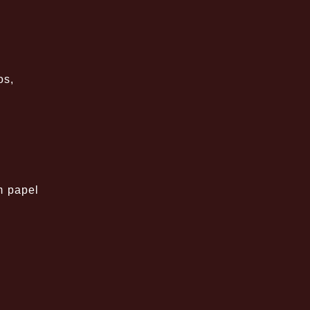
os,
m papel