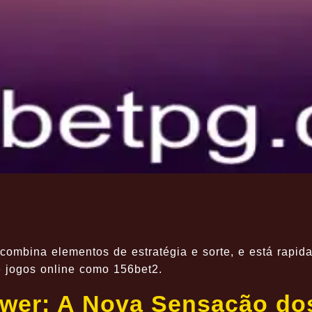
ombina elementos de estratégia e sorte, e está rapid
 jogos online como 156bet2.
wer: A Nova Sensação do