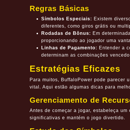
Regras Básicas
Símbolos Especiais:
Existem diverso
diferentes, como giros grátis ou mult
Rodadas de Bônus:
Em determinadas
proporcionando ao jogador uma vant
Linhas de Pagamento:
Entender a co
determinam as combinações vencedor
Estratégias Eficazes
Para muitos, BuffaloPower pode parecer 
vital. Aqui estão algumas dicas para mel
Gerenciamento de Recurs
Antes de começar a jogar, estabeleça um o
significativas e mantém o jogo divertido.