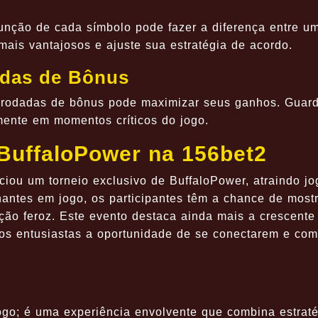
função de cada símbolo pode fazer a diferença entre u
 mais vantajosos e ajuste sua estratégia de acordo.
adas de Bônus
as rodadas de bônus pode maximizar seus ganhos. Guar
mente em momentos críticos do jogo.
 BuffaloPower na 156bet2
iou um torneio exclusivo de BuffaloPower, atraindo j
ntes em jogo, os participantes têm a chance de most
ção feroz. Este evento destaca ainda mais a crescente
os entusiastas a oportunidade de se conectarem e com
go; é uma experiência envolvente que combina estraté