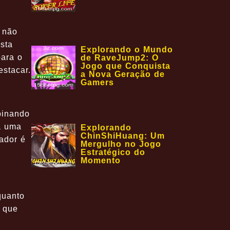
 não
sta
Explorando o Mundo
para o
de RaveJump2: O
Jogo que Conquista
estacar.
a Nova Geração de
Gamers
binando
na uma
Explorando
ChinShiHuang: Um
gador é
Mergulho no Jogo
Estratégico do
Momento
quanto
s que