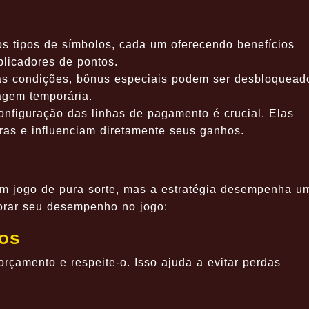
s tipos de símbolos, cada um oferecendo benefícios
iplicadores de pontos.
 condições, bônus especiais podem ser desbloquead
agem temporária.
nfiguração das linhas de pagamento é crucial. Elas
as e influenciam diretamente seus ganhos.
um jogo de pura sorte, mas a estratégia desempenha u
horar seu desempenho no jogo:
os
rçamento e respeite-o. Isso ajuda a evitar perdas