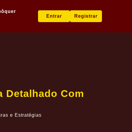
pôquer
Entrar
Registrar
ia Detalhado Com
as e Estratégias