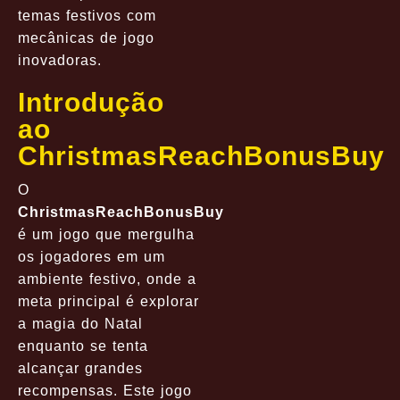
temas festivos com
mecânicas de jogo
inovadoras.
Introdução
ao
ChristmasReachBonusBuy
O
ChristmasReachBonusBuy
é um jogo que mergulha
os jogadores em um
ambiente festivo, onde a
meta principal é explorar
a magia do Natal
enquanto se tenta
alcançar grandes
recompensas. Este jogo