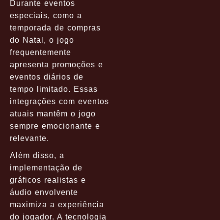
Durante eventos
especiais, como a
temporada de compras
do Natal, o jogo
frequentemente
apresenta promoções e
eventos diários de
tempo limitado. Essas
integrações com eventos
atuais mantêm o jogo
sempre emocionante e
relevante.
Além disso, a
implementação de
gráficos realistas e
áudio envolvente
maximiza a experiência
do jogador. A tecnologia