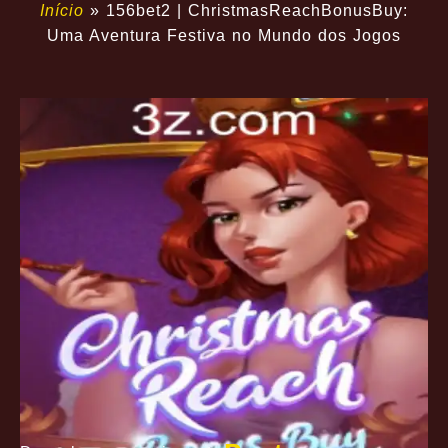
Início
»
156bet2 | ChristmasReachBonusBuy:
Uma Aventura Festiva no Mundo dos Jogos