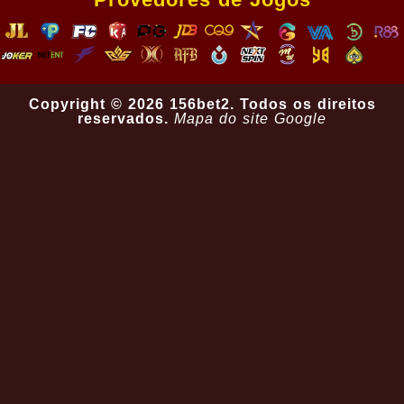
Copyright © 2026 156bet2. Todos os direitos
reservados.
Mapa do site Google