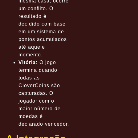
mesma casa, ocorre
um conflito. O
resultado é
decidido com base
em um sistema de
pontos acumulados
até aquele
momento.
Vitória:
O jogo
termina quando
todas as
CloverCoins são
capturadas. O
jogador com o
maior número de
moedas é
declarado vencedor.