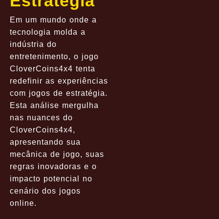
Estratégia
Em um mundo onde a
tecnologia molda a
indústria do
entretenimento, o jogo
CloverCoins4x4 tenta
redefinir as experiências
com jogos de estratégia.
Esta análise mergulha
nas nuances do
CloverCoins4x4,
apresentando sua
mecânica de jogo, suas
regras inovadoras e o
impacto potencial no
cenário dos jogos
online.