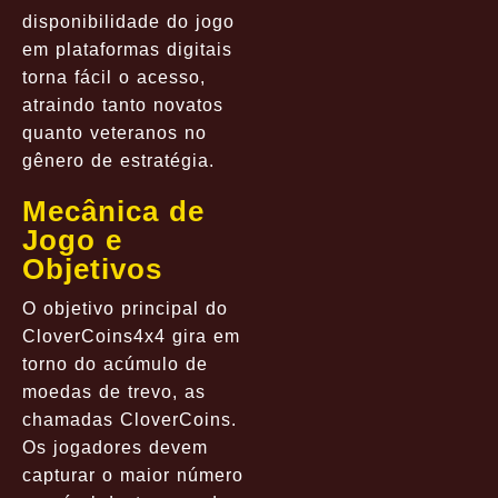
disponibilidade do jogo
em plataformas digitais
torna fácil o acesso,
atraindo tanto novatos
quanto veteranos no
gênero de estratégia.
Mecânica de
Jogo e
Objetivos
O objetivo principal do
CloverCoins4x4 gira em
torno do acúmulo de
moedas de trevo, as
chamadas CloverCoins.
Os jogadores devem
capturar o maior número