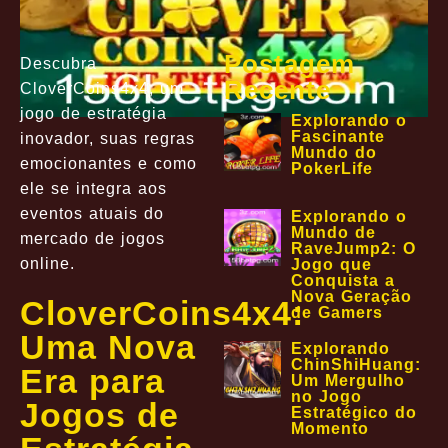
Postagem
Descubra
Recente
CloverCoins4x4, um
jogo de estratégia
Explorando o
Fascinante
inovador, suas regras
Mundo do
emocionantes e como
PokerLife
ele se integra aos
eventos atuais do
Explorando o
Mundo de
mercado de jogos
RaveJump2: O
online.
Jogo que
Conquista a
Nova Geração
CloverCoins4x4:
de Gamers
Uma Nova
Explorando
ChinShiHuang:
Era para
Um Mergulho
no Jogo
Jogos de
Estratégico do
Momento