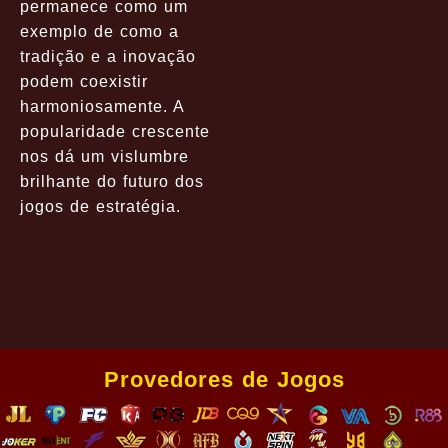
permanece como um
exemplo de como a
tradição e a inovação
podem coexistir
harmoniosamente. A
popularidade crescente
nos dá um vislumbre
brilhante do futuro dos
jogos de estratégia.
Provedores de Jogos