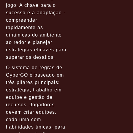
jogo. A chave para o
sucesso é a adaptação -
compreender
rapidamente as
dinâmicas do ambiente
ao redor e planejar
estratégias eficazes para
superar os desafios.
O sistema de regras de
CyberGO é baseado em
três pilares principais:
estratégia, trabalho em
equipe e gestão de
recursos. Jogadores
devem criar equipes,
cada uma com
habilidades únicas, para