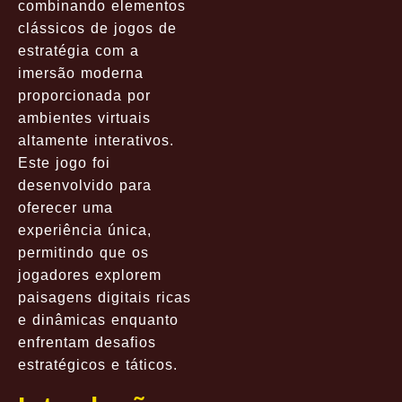
combinando elementos
clássicos de jogos de
estratégia com a
imersão moderna
proporcionada por
ambientes virtuais
altamente interativos.
Este jogo foi
desenvolvido para
oferecer uma
experiência única,
permitindo que os
jogadores explorem
paisagens digitais ricas
e dinâmicas enquanto
enfrentam desafios
estratégicos e táticos.