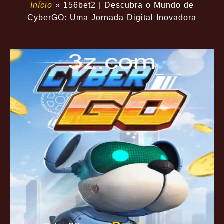
Início
»
156bet2 | Descubra o Mundo de
CyberGO: Uma Jornada Digital Inovadora