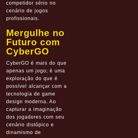
competidor sério no
cenário de jogos
profissionais.
Mergulhe no
Futuro com
CyberGO
CyberGO é mais do que
apenas um jogo; é uma
exploração do que é
possível alcançar com a
tecnologia de game
design moderna. Ao
capturar a imaginação
dos jogadores com seu
cenário distópico e
dinamismo de