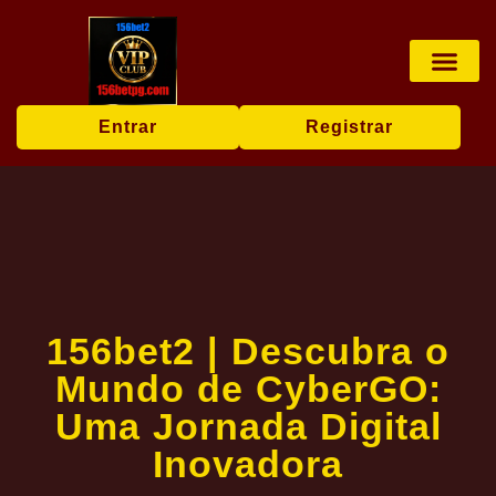
Jogos ao vi
Bacará online
Jogos de pôque
Sobre nós
Notícias de F
Entrar
Registrar
156bet2 | Descubra o
Mundo de CyberGO:
Uma Jornada Digital
Inovadora