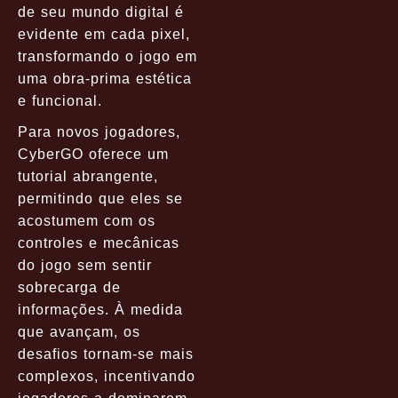
de seu mundo digital é
evidente em cada pixel,
transformando o jogo em
uma obra-prima estética
e funcional.
Para novos jogadores,
CyberGO oferece um
tutorial abrangente,
permitindo que eles se
acostumem com os
controles e mecânicas
do jogo sem sentir
sobrecarga de
informações. À medida
que avançam, os
desafios tornam-se mais
complexos, incentivando