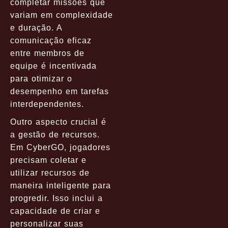
completar missões que
variam em complexidade
e duração. A
comunicação eficaz
entre membros de
equipe é incentivada
para otimizar o
desempenho em tarefas
interdependentes.
Outro aspecto crucial é
a gestão de recursos.
Em CyberGO, jogadores
precisam coletar e
utilizar recursos de
maneira inteligente para
progredir. Isso inclui a
capacidade de criar e
personalizar suas