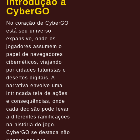
Introdução a
CyberGO
No coração de CyberGO
está seu universo
expansivo, onde os
jogadores assumem o
papel de navegadores
cibernéticos, viajando
por cidades futuristas e
desertos digitais. A
narrativa envolve uma
intrincada teia de ações
e consequências, onde
cada decisão pode levar
a diferentes ramificações
na história do jogo.
CyberGO se destaca não