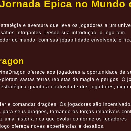
 Jornada Épica no Mundo 
tratégia e aventura que leva os jogadores a um unive
safios intrigantes. Desde sua introdução, o jogo tem
edor do mundo, com sua jogabilidade envolvente e ric
ragon
ineDragon oferece aos jogadores a oportunidade de s
ploram vastas terras repletas de magia e perigos. O j
 estratégica quanto a criatividade dos jogadores, exigi
.
iar e comandar dragões. Os jogadores são incentivado
 para seus dragões, tornando-os forças imbatíveis con
z uma história rica que evolui conforme os jogadores
ogo ofereça novas experiências e desafios.