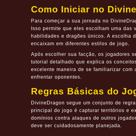
Como Iniciar no Divin
Para começar a sua jornada no DivineDrago
Isso permite que eles escolham uma das v
habilidades e dragões únicos. A escolha d
encaixam em diferentes estilos de jogo.
Após escolher sua facção, os jogadores 
tutorial detalhado que explica os conceit
excelente maneira de se familiarizar com 
enfrentar oponentes.
Regras Básicas do Jo
DivineDragon segue um conjunto de regras
principal do jogo é capturar territórios e
domínios contra ataques de outros jogado
deve ser cuidadosamente planejada.