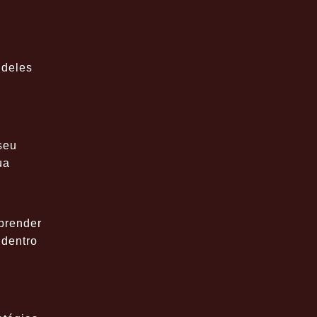
 deles
seu
ua
aprender
 dentro