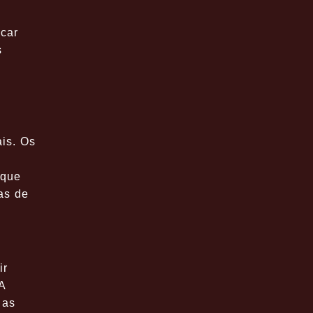
ocar
s
e
is. Os
 que
as de
ir
A
 as