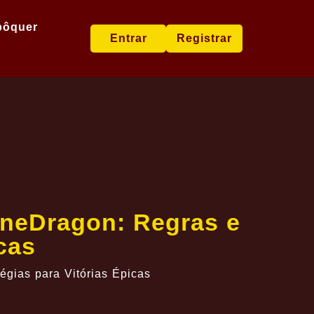
pôquer
Entrar
Registrar
ineDragon: Regras e
cas
égias para Vitórias Épicas