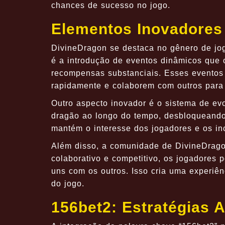
chances de sucesso no jogo.
Elementos Inovadores
DivineDragon se destaca no gênero de jog
é a introdução de eventos dinâmicos que 
recompensas substanciais. Esses eventos
rapidamente e colaborem com outros para
Outro aspecto inovador é o sistema de e
dragão ao longo do tempo, desbloqueando
mantém o interesse dos jogadores e os inc
Além disso, a comunidade de DivineDrag
colaborativo e competitivo, os jogadores 
uns com os outros. Isso cria uma experiênc
do jogo.
156bet2: Estratégias