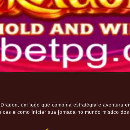
eDragon, um jogo que combina estratégia e aventura 
sicas e como iniciar sua jornada no mundo místico dos