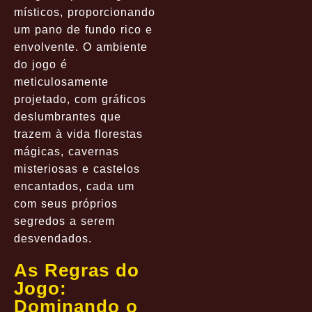
místicos, proporcionando
um pano de fundo rico e
envolvente. O ambiente
do jogo é
meticulosamente
projetado, com gráficos
deslumbrantes que
trazem à vida florestas
mágicas, cavernas
misteriosas e castelos
encantados, cada um
com seus próprios
segredos a serem
desvendados.
As Regras do
Jogo:
Dominando o