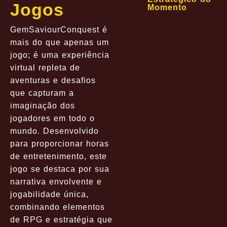
Jogos
Momento
GemSaviourConquest é
mais do que apenas um
jogo; é uma experiência
virtual repleta de
aventuras e desafios
que capturam a
imaginação dos
jogadores em todo o
mundo. Desenvolvido
para proporcionar horas
de entretenimento, este
jogo se destaca por sua
narrativa envolvente e
jogabilidade única,
combinando elementos
de RPG e estratégia que