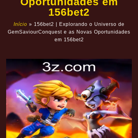
Oportunidades em
156bet2
Início
»
156bet2 | Explorando o Universo de
GemSaviourConquest e as Novas Oportunidades
em 156bet2