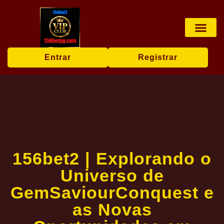
Jogos ao vi
Bacará online
Jogos de pôque
Sobre nós
Notícias de F
Entrar
Registrar
156bet2 | Explorando o
Universo de
GemSaviourConquest e
as Novas