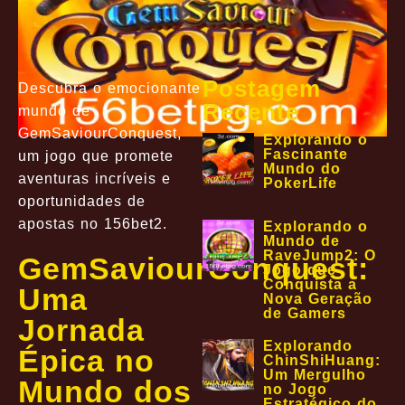
Postagem
Descubra o emocionante
Recente
mundo de
GemSaviourConquest,
Explorando o
Fascinante
um jogo que promete
Mundo do
aventuras incríveis e
PokerLife
oportunidades de
apostas no 156bet2.
Explorando o
Mundo de
RaveJump2: O
GemSaviourConquest:
Jogo que
Conquista a
Uma
Nova Geração
de Gamers
Jornada
Explorando
Épica no
ChinShiHuang:
Um Mergulho
Mundo dos
no Jogo
Estratégico do