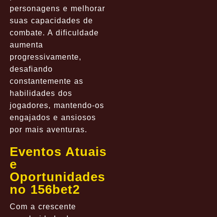
personagens e melhorar
suas capacidades de
combate. A dificuldade
aumenta
progressivamente,
desafiando
constantemente as
habilidades dos
jogadores, mantendo-os
engajados e ansiosos
por mais aventuras.
Eventos Atuais
e
Oportunidades
no 156bet2
Com a crescente