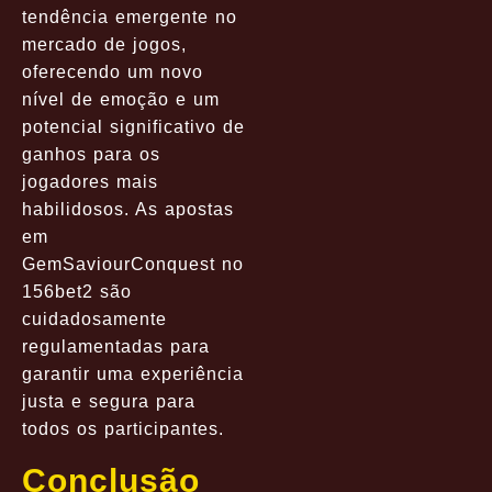
tendência emergente no
mercado de jogos,
oferecendo um novo
nível de emoção e um
potencial significativo de
ganhos para os
jogadores mais
habilidosos. As apostas
em
GemSaviourConquest no
156bet2 são
cuidadosamente
regulamentadas para
garantir uma experiência
justa e segura para
todos os participantes.
Conclusão