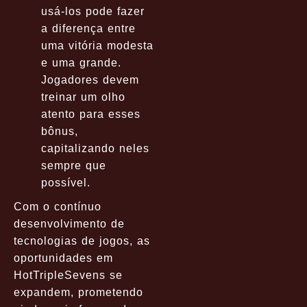
usá-los pode fazer
a diferença entre
uma vitória modesta
e uma grande.
Jogadores devem
treinar um olho
atento para esses
bônus,
capitalizando neles
sempre que
possível.
Com o contínuo
desenvolvimento de
tecnologias de jogos, as
oportunidades em
HotTripleSevens se
expandem, prometendo