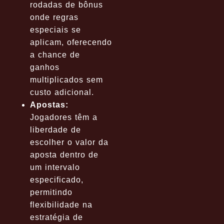
rodadas de bônus
onde regras
especiais se
aplicam, oferecendo
a chance de
ganhos
multiplicados sem
custo adicional.
Apostas:
Jogadores têm a
liberdade de
escolher o valor da
aposta dentro de
um intervalo
especificado,
permitindo
flexibilidade na
estratégia de