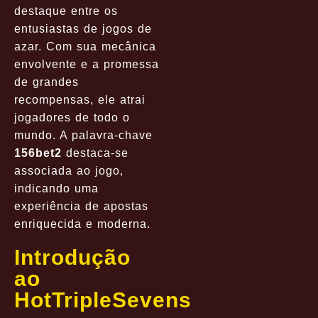
destaque entre os
entusiastas de jogos de
azar. Com sua mecânica
envolvente e a promessa
de grandes
recompensas, ele atrai
jogadores de todo o
mundo. A palavra-chave
156bet2
destaca-se
associada ao jogo,
indicando uma
experiência de apostas
enriquecida e moderna.
Introdução
ao
HotTripleSevens