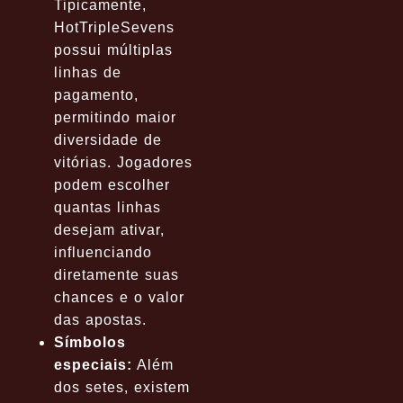
Tipicamente,
HotTripleSevens
possui múltiplas
linhas de
pagamento,
permitindo maior
diversidade de
vitórias. Jogadores
podem escolher
quantas linhas
desejam ativar,
influenciando
diretamente suas
chances e o valor
das apostas.
Símbolos
especiais:
Além
dos setes, existem