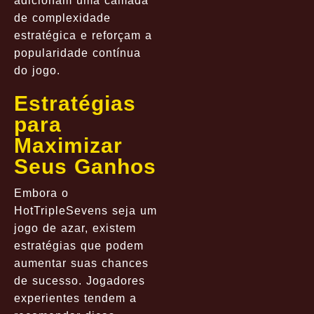
adicionam uma camada
de complexidade
estratégica e reforçam a
popularidade contínua
do jogo.
Estratégias
para
Maximizar
Seus Ganhos
Embora o
HotTripleSevens seja um
jogo de azar, existem
estratégias que podem
aumentar suas chances
de sucesso. Jogadores
experientes tendem a