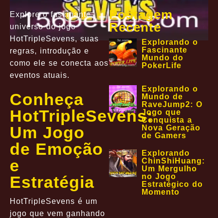
Postagem
Explore o fascinante
Recente
universo do jogo
HotTripleSevens, suas
Explorando o
Fascinante
regras, introdução e
Mundo do
como ele se conecta aos
PokerLife
eventos atuais.
Explorando o
Conheça
Mundo de
RaveJump2: O
HotTripleSevens:
Jogo que
Conquista a
Um Jogo
Nova Geração
de Gamers
de Emoção
Explorando
e
ChinShiHuang:
Um Mergulho
no Jogo
Estratégia
Estratégico do
Momento
HotTripleSevens é um
jogo que vem ganhando