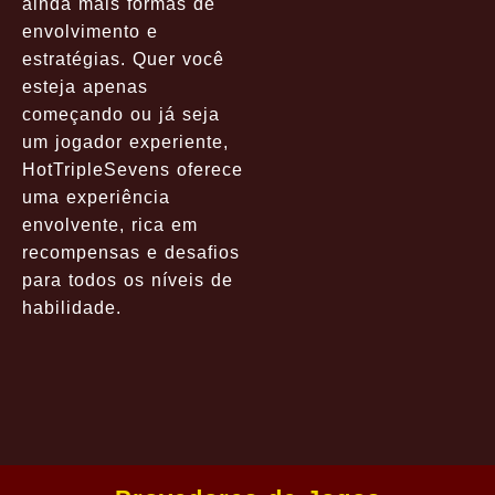
ainda mais formas de
envolvimento e
estratégias. Quer você
esteja apenas
começando ou já seja
um jogador experiente,
HotTripleSevens oferece
uma experiência
envolvente, rica em
recompensas e desafios
para todos os níveis de
habilidade.