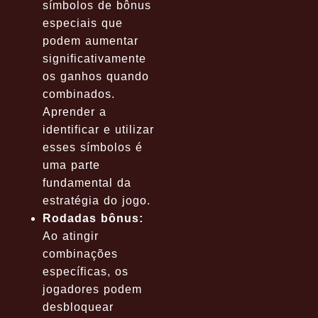
símbolos de bônus
especiais que
podem aumentar
significativamente
os ganhos quando
combinados.
Aprender a
identificar e utilizar
esses símbolos é
uma parte
fundamental da
estratégia do jogo.
Rodadas bônus:
Ao atingir
combinações
específicas, os
jogadores podem
desbloquear