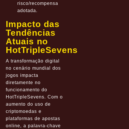
risco/recompensa
adotada.
Impacto das
Tendências
Atuais no
HotTripleSevens
A transformação digital
no cenário mundial dos
jogos impacta
diretamente no
funcionamento do
HotTripleSevens. Com o
aumento do uso de
criptomoedas e
plataformas de apostas
online, a palavra-chave