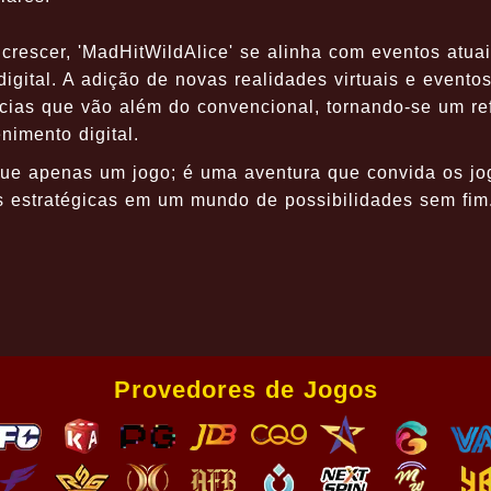
crescer, 'MadHitWildAlice' se alinha com eventos atua
digital. A adição de novas realidades virtuais e evento
cias que vão além do convencional, tornando-se um re
nimento digital.
que apenas um jogo; é uma aventura que convida os jo
s estratégicas em um mundo de possibilidades sem fim
Provedores de Jogos