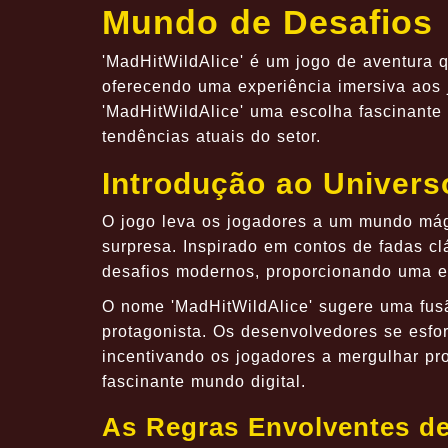
Mundo de Desafios
'MadHitWildAlice' é um jogo de aventura q
oferecendo uma experiência imersiva aos 
'MadHitWildAlice' uma escolha fascinante
tendências atuais do setor.
Introdução ao Univers
O jogo leva os jogadores a um mundo mág
surpresa. Inspirado em contos de fadas c
desafios modernos, proporcionando uma ex
O nome 'MadHitWildAlice' sugere uma fusão
protagonista. Os desenvolvedores se esfo
incentivando os jogadores a mergulhar pr
fascinante mundo digital.
As Regras Envolventes de