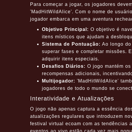
Para começar a jogar, os jogadores devem
'MadHitWildAlice'. Com o nome de usuário 
jogador embarca em uma aventura rechea
Objetivo Principal:
O objetivo é nave
itens místicos que ajudam a desbloqu
Sistema de Pontuação:
Ao longo do 
superar fases e completar missões. 
adquirir itens especiais.
Desafios Diários:
O jogo mantém os 
recompensas adicionais, incentivando
Multijogador:
'MadHitWildAlice' tamb
jogadores de todo o mundo se conect
Interatividade e Atualizações
O jogo não apenas captura a essência do
atualizações regulares que introduzem no
festival virtual ecoam com as tendências 
eventos ao vivo estão cada vez mais popu