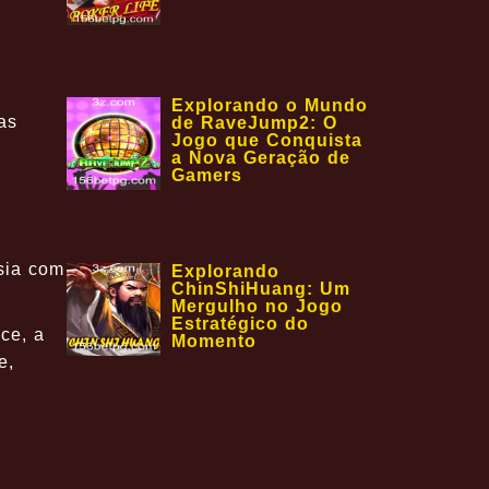
Explorando o Mundo
as
de RaveJump2: O
Jogo que Conquista
a Nova Geração de
Gamers
sia com
Explorando
ChinShiHuang: Um
Mergulho no Jogo
Estratégico do
ce, a
Momento
e,