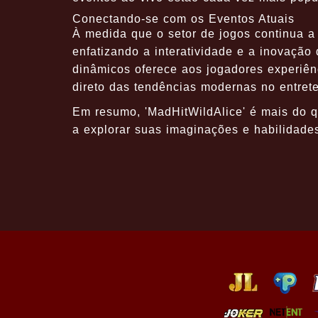
Conectando-se com os Eventos Atuais
À medida que o setor de jogos continua a 
enfatizando a interatividade e a inovação 
dinâmicos oferece aos jogadores experiên
direto das tendências modernas no entrete
Em resumo, 'MadHitWildAlice' é mais do 
a explorar suas imaginações e habilidade