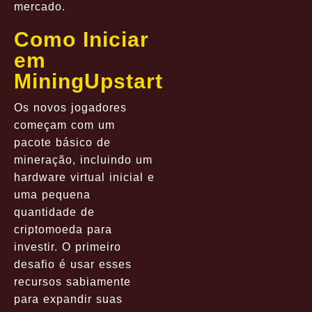
mercado.
Como Iniciar
em
MiningUpstart
Os novos jogadores
começam com um
pacote básico de
mineração, incluindo um
hardware virtual inicial e
uma pequena
quantidade de
criptomoeda para
investir. O primeiro
desafio é usar esses
recursos sabiamente
para expandir suas