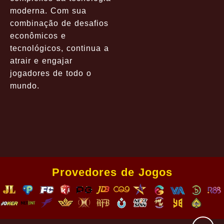
moderna. Com sua
combinação de desafios
econômicos e
tecnológicos, continua a
atrair e engajar
jogadores de todo o
mundo.
Provedores de Jogos