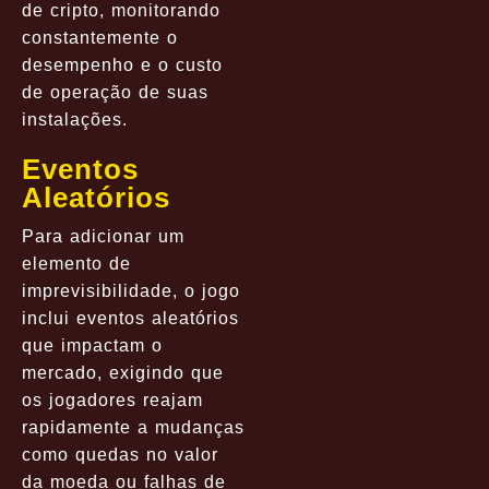
de cripto, monitorando
constantemente o
desempenho e o custo
de operação de suas
instalações.
Eventos
Aleatórios
Para adicionar um
elemento de
imprevisibilidade, o jogo
inclui eventos aleatórios
que impactam o
mercado, exigindo que
os jogadores reajam
rapidamente a mudanças
como quedas no valor
da moeda ou falhas de