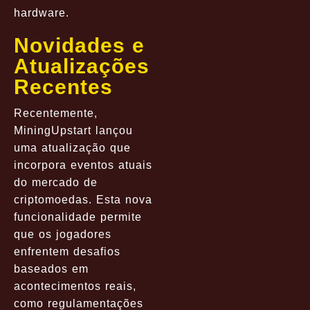
hardware.
Novidades e
Atualizações
Recentes
Recentemente,
MiningUpstart lançou
uma atualização que
incorpora eventos atuais
do mercado de
criptomoedas. Esta nova
funcionalidade permite
que os jogadores
enfrentem desafios
baseados em
acontecimentos reais,
como regulamentações