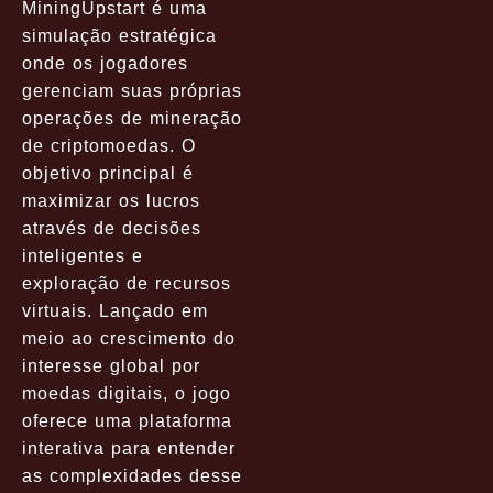
MiningUpstart é uma
simulação estratégica
onde os jogadores
gerenciam suas próprias
operações de mineração
de criptomoedas. O
objetivo principal é
maximizar os lucros
através de decisões
inteligentes e
exploração de recursos
virtuais. Lançado em
meio ao crescimento do
interesse global por
moedas digitais, o jogo
oferece uma plataforma
interativa para entender
as complexidades desse