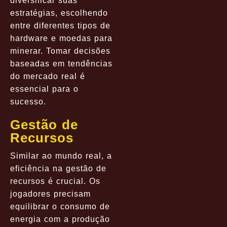
diversificar suas
estratégias, escolhendo
entre diferentes tipos de
hardware e moedas para
minerar. Tomar decisões
baseadas em tendências
do mercado real é
essencial para o
sucesso.
Gestão de
Recursos
Similar ao mundo real, a
eficiência na gestão de
recursos é crucial. Os
jogadores precisam
equilibrar o consumo de
energia com a produção