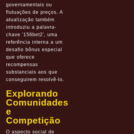
governamentais ou
flutuações de preços. A
atualização também
introduziu a palavra-
chave '156bet2', uma
referência interna a um
desafio bônus especial
que oferece
recompensas
substanciais aos que
conseguirem resolvê-lo.
Explorando
Comunidades
e
Competição
O aspecto social de