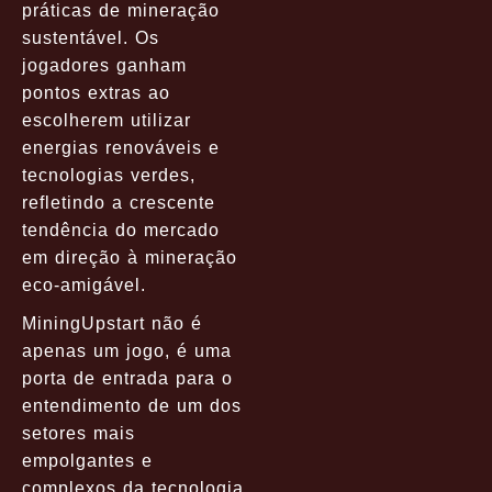
práticas de mineração
sustentável. Os
jogadores ganham
pontos extras ao
escolherem utilizar
energias renováveis e
tecnologias verdes,
refletindo a crescente
tendência do mercado
em direção à mineração
eco-amigável.
MiningUpstart não é
apenas um jogo, é uma
porta de entrada para o
entendimento de um dos
setores mais
empolgantes e
complexos da tecnologia