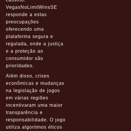
VegasNoLimitWinsSE
responde a estas
preocupações
oferecendo uma
plataforma segura e
regulada, onde a justiça
e a proteção ao
consumidor são
prioridades.
Além disso, crises
econômicas e mudanças
na legislação de jogos
em várias regiões
incentivaram uma maior
transparência e
responsabilidade. O jogo
utiliza algoritmos éticos