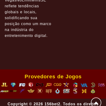
VegasNoLimitWinsSE
reflete tendências
globais e locais,
solidificando sua
posição como um marco
na indústria do
entretenimento digital.
Provedores de Jogos
Copyright © 2026 156bet2. Todos os direitos