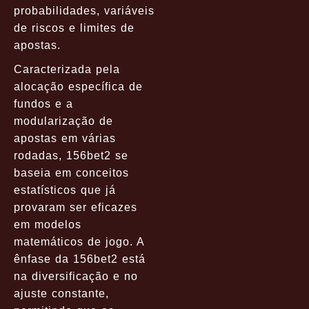
probabilidades, variáveis
de riscos e limites de
apostas.
Caracterizada pela
alocação específica de
fundos e a
modularização de
apostas em várias
rodadas, 156bet2 se
baseia em conceitos
estatísticos que já
provaram ser eficazes
em modelos
matemáticos de jogo. A
ênfase da 156bet2 está
na diversificação e no
ajuste constante,