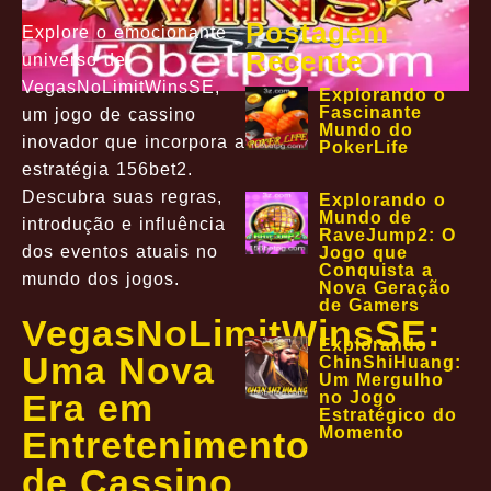
Postagem
Explore o emocionante
Recente
universo de
VegasNoLimitWinsSE,
Explorando o
Fascinante
um jogo de cassino
Mundo do
inovador que incorpora a
PokerLife
estratégia 156bet2.
Descubra suas regras,
Explorando o
Mundo de
introdução e influência
RaveJump2: O
dos eventos atuais no
Jogo que
Conquista a
mundo dos jogos.
Nova Geração
de Gamers
VegasNoLimitWinsSE:
Explorando
Uma Nova
ChinShiHuang:
Um Mergulho
Era em
no Jogo
Estratégico do
Momento
Entretenimento
de Cassino