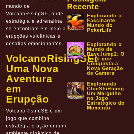
Recente
mundo de
VolcanoRisingSE, onde
Explorando o
Fascinante
estratégia e adrenalina
Mundo do
se encontram em meio a
PokerLife
erupções vulcânicas e
desafios emocionantes.
Explorando o
Mundo de
RaveJump2: O
VolcanoRisingSE:
Jogo que
Conquista a
Uma Nova
Nova Geração
de Gamers
Aventura
Explorando
em
ChinShiHuang:
Um Mergulho
Erupção
no Jogo
Estratégico do
Momento
VolcanoRisingSE é um
jogo que combina
estratégia e ação em um
ambiente dinâmico de