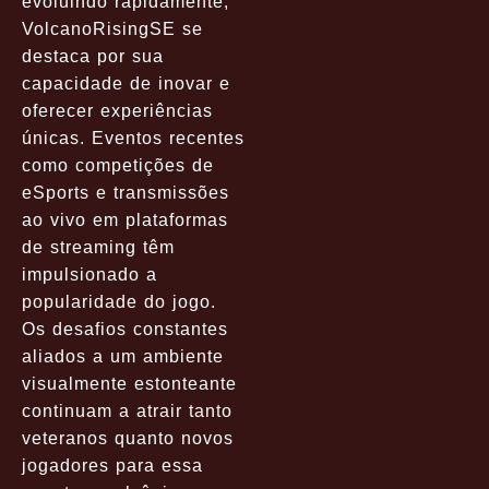
evoluindo rapidamente,
VolcanoRisingSE se
destaca por sua
capacidade de inovar e
oferecer experiências
únicas. Eventos recentes
como competições de
eSports e transmissões
ao vivo em plataformas
de streaming têm
impulsionado a
popularidade do jogo.
Os desafios constantes
aliados a um ambiente
visualmente estonteante
continuam a atrair tanto
veteranos quanto novos
jogadores para essa