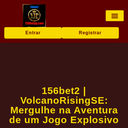
Jogos ao vi
Bacará online
Jogos de pôque
Sobre nós
Notícias de F
Entrar
Registrar
156bet2 |
VolcanoRisingSE:
Mergulhe na Aventura
de um Jogo Explosivo