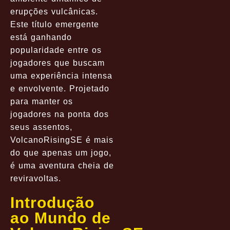
erupções vulcânicas.
Este título emergente
está ganhando
popularidade entre os
jogadores que buscam
uma experiência intensa
e envolvente. Projetado
para manter os
jogadores na ponta dos
seus assentos,
VolcanoRisingSE é mais
do que apenas um jogo,
é uma aventura cheia de
reviravoltas.
Introdução
ao Mundo de