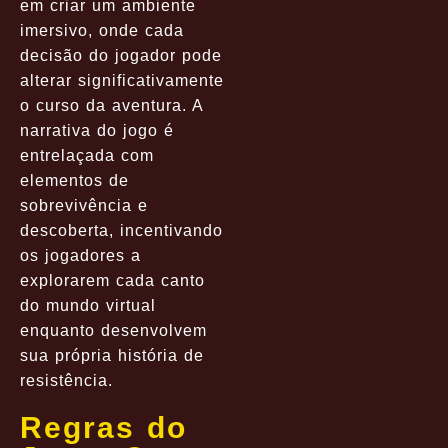
em criar um ambiente
imersivo, onde cada
decisão do jogador pode
alterar significativamente
o curso da aventura. A
narrativa do jogo é
entrelaçada com
elementos de
sobrevivência e
descoberta, incentivando
os jogadores a
explorarem cada canto
do mundo virtual
enquanto desenvolvem
sua própria história de
resistência.
Regras do