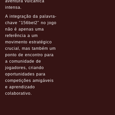
aventura vulcânica
intensa.
A integração da palavra-
chave "156bet2" no jogo
não é apenas uma
referência a um
movimento estratégico
crucial, mas também um
ponto de encontro para
a comunidade de
jogadores, criando
oportunidades para
competições amigáveis
e aprendizado
colaborativo.