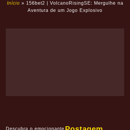
Início
»
156bet2 | VolcanoRisingSE: Mergulhe na
Aventura de um Jogo Explosivo
Postagem
Descubra o emocionante