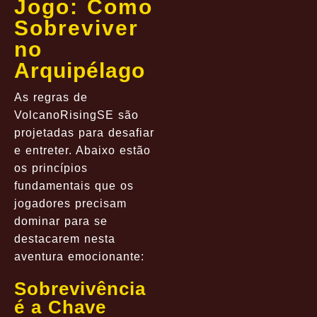
Jogo: Como
Sobreviver
no
Arquipélago
As regras de
VolcanoRisingSE são
projetadas para desafiar
e entreter. Abaixo estão
os princípios
fundamentais que os
jogadores precisam
dominar para se
destacarem nesta
aventura emocionante:
Sobrevivência
é a Chave