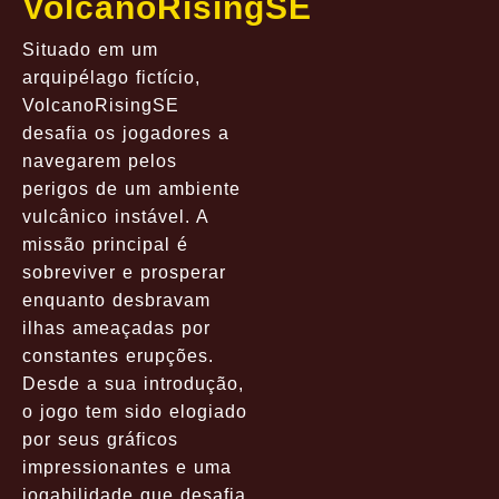
VolcanoRisingSE
Situado em um
arquipélago fictício,
VolcanoRisingSE
desafia os jogadores a
navegarem pelos
perigos de um ambiente
vulcânico instável. A
missão principal é
sobreviver e prosperar
enquanto desbravam
ilhas ameaçadas por
constantes erupções.
Desde a sua introdução,
o jogo tem sido elogiado
por seus gráficos
impressionantes e uma
jogabilidade que desafia